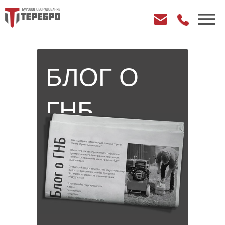
БЛОГ О
ГНБ