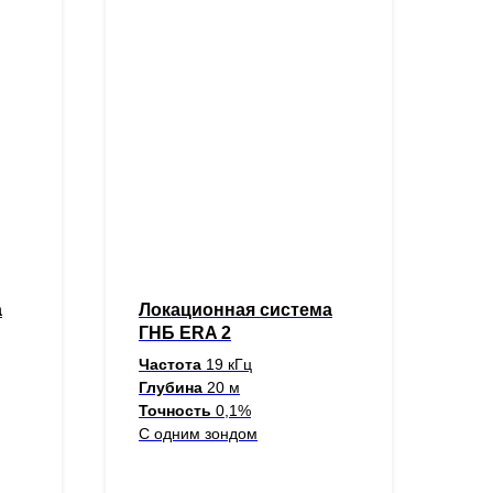
а
Локационная система
ГНБ ERA 2
Частота
19 кГц
Глубина
20 м
Точность
0,1%
С одним зондом