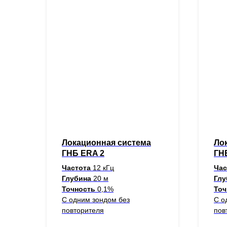
Локационная система
Ло
ГНБ ERA 2
ГН
Частота
12 кГц
Ча
Глубина
20 м
Гл
Точность
0,1%
Точ
С одним зондом без
С о
повторителя
пов