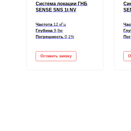
Система локации ГНБ
Си
SENSE SNS 1t NV
SE
Частота
12 кГц
Ча
Глубина
9,9м
Гл
Погрешность
0,1%
По
Оставить заявку
О