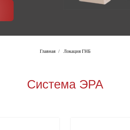
Главная
/
Локация ГНБ
Система ЭРА