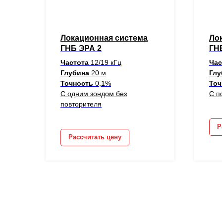
Локационная система
Ло
ГНБ ЭРА 2
ГН
Частота
12/19 кГц
Ча
Глубина
20 м
Гл
Точность
0,1%
Точ
С одним зондом без
С п
повторителя
Р
Рассчитать цену