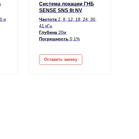
Б
Система локации ГНБ
SENSE SNS 8t NV
30 и
Частота
2, 8, 12, 18, 24, 30,
41 кГц
Глубина
20м
Погрешность
0,1%
Оставить заявку