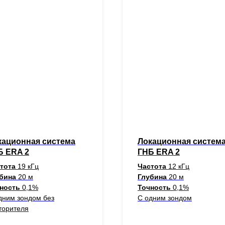
кационная система
Локационная систем
Б ERA 2
ГНБ ERA 2
стота
19 кГц
Частота
12 кГц
убина
20 м
Глубина
20 м
ность
0,1%
Точность
0,1%
дним зондом без
С одним зондом
торителя