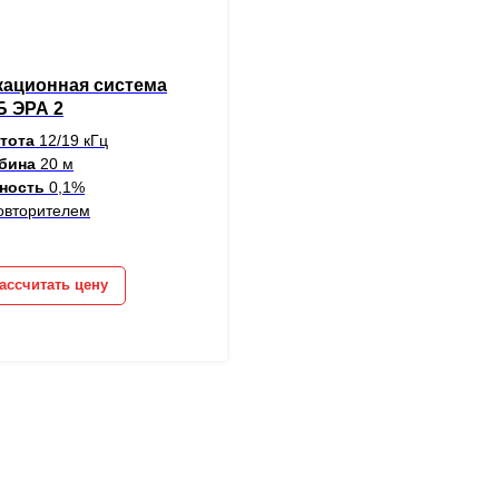
кационная система
Б ЭРА 2
стота
12/19 кГц
убина
20 м
ность
0,1%
овторителем
ассчитать цену