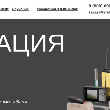
8 (800) 60
Блог
умент
Обучение
Рассрочка
Отзывы
zakaz@tereb
АЦИЯ
жемся с Вами