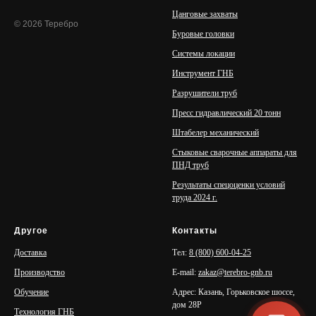
Цанговые захваты
© 2026 Теребро
Буровые головки
Системы локации
Инструмент ГНБ
Разрушители труб
Пресс гидравлический 20 тонн
Штабелер механический
Стыковые сварочные аппараты для
ПНД труб
Результаты спецоценки условий
труда 2024 г.
Другое
Контакты
Доставка
Тел:
8 (800) 600-04-25
Производство
E-mail:
zakaz@terebro-gnb.ru
Обучение
Адрес: Казань, Горьковское шоссе,
дом 28Р
Технология ГНБ