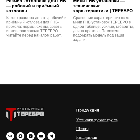
Размер котлована для ГНБ
Мини ГНБ установки —
— рабочий и приёмный
технические
котлован
характеристики | ТЕРЕБРО
Какого размера делать рабочий и
Сравнение характеристик всех
приёмный котлован для ГНБ-
мини ГНБ установок ТЕРЕБРО в
прокола: нормы, схемы, советы
одной таблице: усилие, габариты,
инженеров завода ТЕРЕБРО.
длина прокола. Поможем
Читайте перед началом работ.
подобрать модель под ваши
задачи.
Продукция
Установки прокола грунта
Штанги
Расширители